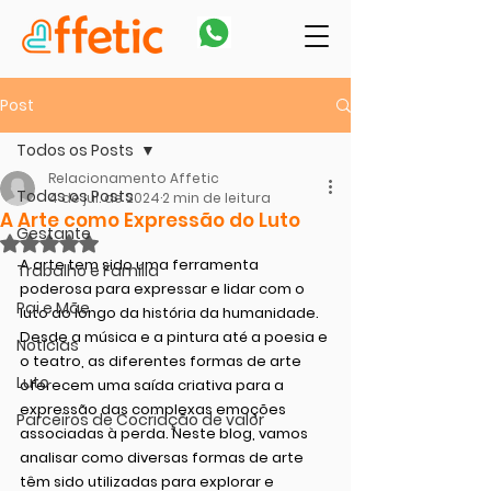
Post
Todos os Posts
Relacionamento Affetic
Todos os Posts
4 de jul. de 2024
2 min de leitura
A Arte como Expressão do Luto
Gestante
Avaliado com NaN de 5 estrelas.
A arte tem sido uma ferramenta 
Trabalho e Família
poderosa para expressar e lidar com o 
Pai e Mãe
luto ao longo da história da humanidade. 
Desde a música e a pintura até a poesia e 
Notícias
o teatro, as diferentes formas de arte 
Luto
oferecem uma saída criativa para a 
expressão das complexas emoções 
Parceiros de Cocriação de valor
associadas à perda. Neste blog, vamos 
analisar como diversas formas de arte 
têm sido utilizadas para explorar e 