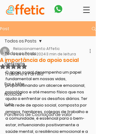
Post
Todos os Posts
Relacionamento Affetic
Todos os Posts
3 de out. de 2024
3 min de leitura
A importância do apoio social
Gestante
Avaliado com NaN de 5 estrelas.
O apoio social desempenha um papel 
Trabalho e Família
fundamental em nossas vidas, 
Pai e Mãe
proporcionando um alicerce emocional, 
psicológico e até mesmo físico que nos 
Notícias
ajuda a enfrentar os desafios diários. Ter 
Luto
uma rede de apoio social, composta por 
amigos, familiares, colegas de trabalho e 
Parceiros de Cocriação de valor
a comunidade, é essencial para o bem-
estar, influenciando positivamente a 
saúde mental, a resiliência emocional e a 