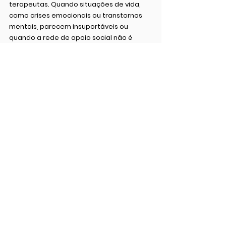
terapeutas. Quando situações de vida, 
como crises emocionais ou transtornos 
mentais, parecem insuportáveis ou 
quando a rede de apoio social não é 
suficiente para oferecer o suporte 
necessário, buscar ajuda especializada 
pode ser um passo importante para o 
bem-estar.
Por fim, o apoio social não é apenas um 
luxo; é uma necessidade vital para o ser 
humano. As conexões que construímos 
ao longo da vida nos ajudam a enfrentar 
as adversidades e a encontrar força nos 
momentos difíceis. Mais do que isso, o 
apoio social contribui para uma vida mais 
feliz, saudável e plena, trazendo 
benefícios que vão muito além do simples 
conforto emocional.
desenvolvimento
Emoções
Ajuda
Relações