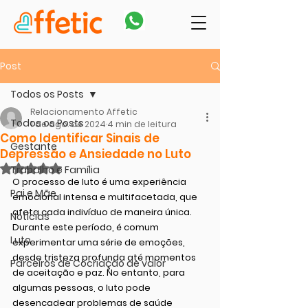
Post
Todos os Posts
Relacionamento Affetic
Todos os Posts
1 de ago. de 2024
4 min de leitura
Como Identificar Sinais de
Gestante
Depressão e Ansiedade no Luto
Avaliado com NaN de 5 estrelas.
Trabalho e Família
O processo de luto é uma experiência 
Pai e Mãe
emocional intensa e multifacetada, que 
afeta cada indivíduo de maneira única. 
Notícias
Durante este período, é comum 
Luto
experimentar uma série de emoções, 
desde tristeza profunda até momentos 
Parceiros de Cocriação de valor
de aceitação e paz. No entanto, para 
algumas pessoas, o luto pode 
desencadear problemas de saúde 