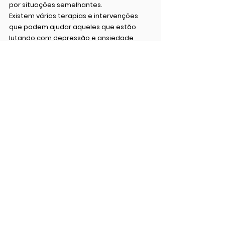
por situações semelhantes.
Existem várias terapias e intervenções 
que podem ajudar aqueles que estão 
lutando com depressão e ansiedade 
durante o luto. Algumas opções incluem:
Terapia Cognitivo-Comportamental 
(TCC):
 Focada em mudar padrões de 
pensamento negativos e 
comportamentos associados.
Terapia de Aceitação e Compromisso 
(ACT):
 Ajuda as pessoas a aceitarem 
suas emoções e a se 
comprometerem com ações 
alinhadas com seus valores.
Terapia de Luto 
Complicado:
 Específica para aqueles 
que estão enfrentando luto 
prolongado e complicado.
Medicamentos:
 Em alguns casos, 