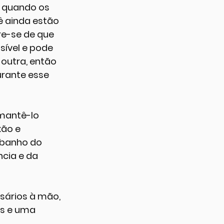
, quando os 
 ainda estão 
e-se de que 
sível e pode 
 outra, então 
urante esse 
mantê-lo 
ão e 
 banho do 
cia e da 
sários à mão, 
s e uma 