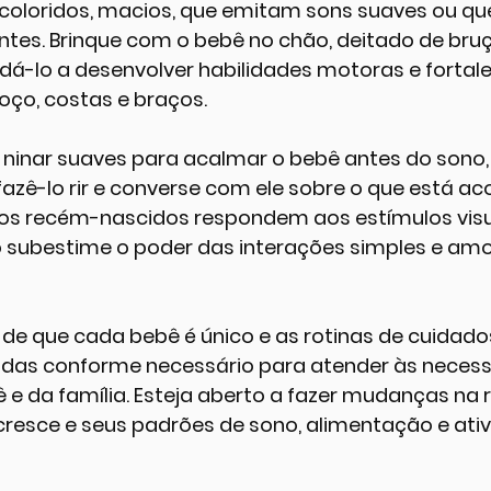
oloridos, macios, que emitam sons suaves ou qu
ntes. Brinque com o bebê no chão, deitado de bru
dá-lo a desenvolver habilidades motoras e fortale
ço, costas e braços.
ninar suaves para acalmar o bebê antes do sono,
azê-lo rir e converse com ele sobre o que está a
os recém-nascidos respondem aos estímulos visua
ão subestime o poder das interações simples e am
e de que cada bebê é único e as rotinas de cuidad
tadas conforme necessário para atender às necess
ê e da família. Esteja aberto a fazer mudanças na r
resce e seus padrões de sono, alimentação e ativ