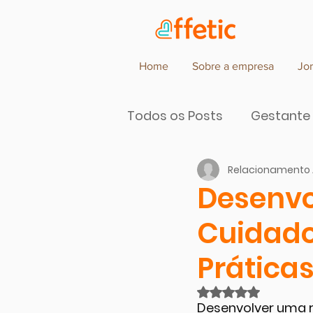
Home
Sobre a empresa
Jo
Todos os Posts
Gestante
Relacionamento 
Parceiros de Cocriação d
Desenvo
Cuidado
Prática
Avaliado com NaN
Desenvolver uma r