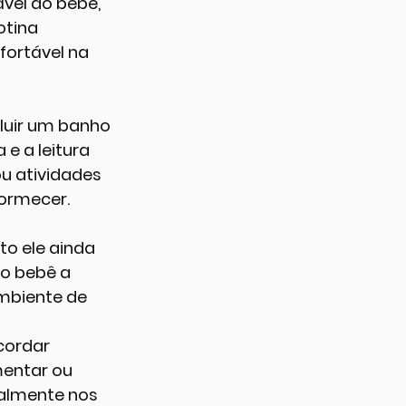
el do bebê, 
otina 
fortável na 
luir um banho 
 a leitura 
u atividades 
dormecer.
o ele ainda 
o bebê a 
mbiente de 
cordar 
mentar ou 
almente nos 