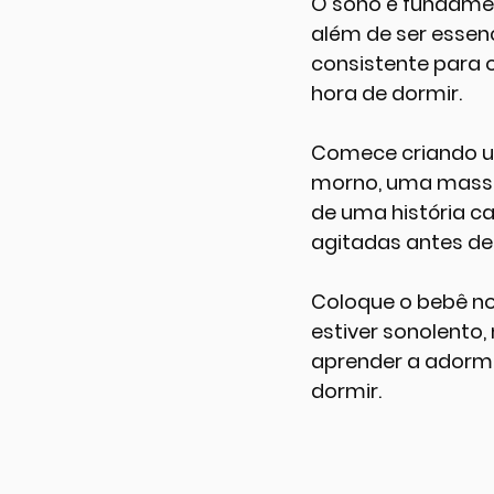
O sono é fundamen
além de ser essenc
consistente para o
hora de dormir.
Comece criando um
morno, uma massag
de uma história ca
agitadas antes de 
Coloque o bebê no 
estiver sonolento
aprender a adorme
dormir.