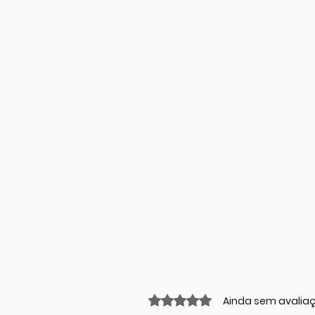
Avaliado com 0 de 5 estrel
Ainda sem avalia