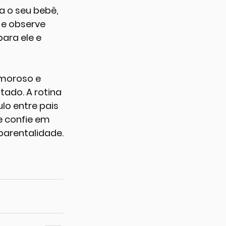
 o seu bebê, 
 e observe 
ara ele e 
moroso e 
tado. A rotina 
o entre pais 
e confie em 
parentalidade.