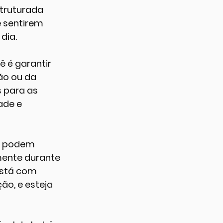
struturada 
 sentirem 
dia.
 é garantir 
ão ou da 
 para as 
ade e 
s podem 
mente durante 
está com 
o, e esteja 