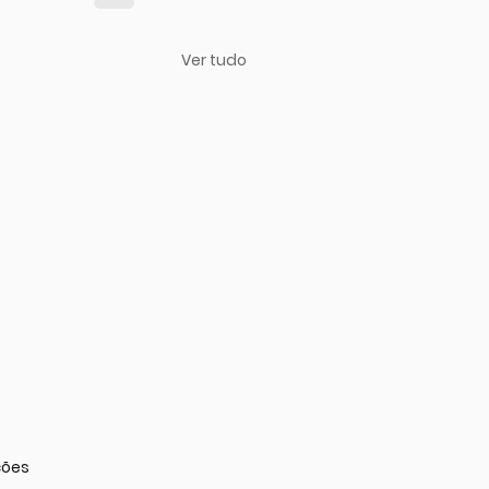
Ver tudo
as.
ções