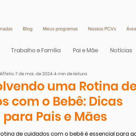
rnadas
Blog
Meus programas
Nossos PCVs
Áre
Trabalho e Família
Pai e Mãe
Notícias
Affetic
7 de mai. de 2024
4 min de leitura
e valor
lvendo uma Rotina d
s com o Bebê: Dicas
s para Pais e Mães
 de 5 estrelas.
otina de cuidados com o bebê é essencial para g