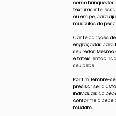
como brinquedos c
texturas interessa
ou em pé, para aju
músculos do pesco
Cante canções de 
engraçadas para f
seu redor. Mesmo 
e táteis, então n
seu bebê.
Por fim, lembre-s
precisar ser ajus
individuais do beb
conforme o bebê c
mudam.