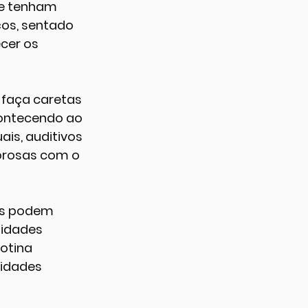
e tenham 
ços, sentado 
cer os 
 faça caretas 
contecendo ao 
is, auditivos 
orosas com o 
os podem 
idades 
otina 
idades 