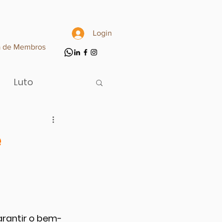
Login
a de Membros
Luto
e
arantir o bem-