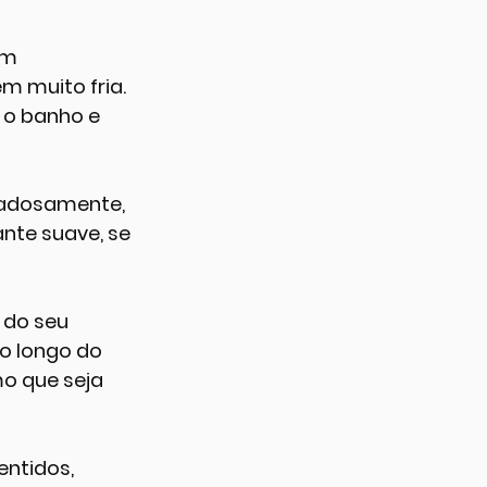
um 
 muito fria. 
o banho e 
dadosamente, 
nte suave, se 
 do seu 
o longo do 
o que seja 
ntidos, 