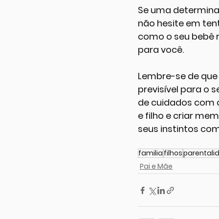
Se uma determinad
não hesite em ten
como o seu bebê r
para você.
Lembre-se de que 
previsível para o 
de cuidados com o
e filho e criar me
seus instintos com
familia
filhos
parentali
Pai e Mãe