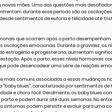
s novas mães. Uma das questões mais desafiador
nfrentam durante esse período são as oscilações
esde sentimentos de euforia e felicidade até trist
onais que ocorrem após o parto desempenham 
as oscilações emocionais. Durante a gravidez, os ní
ndo estrogênio e progesterona, aumentam signifi
gestação. Após o parto, esses níveis hormonais c
que pode desencadear uma série de reações emoc
s mais comuns associadas a essas mudanças h
"baby blues", caracterizada por sentimentos de tr
siedade e choro fácil. Geralmente, os baby blues 
o parto e podem durar até duas semanas. No enta
es sintomas podem persistir e evoluir para uma c