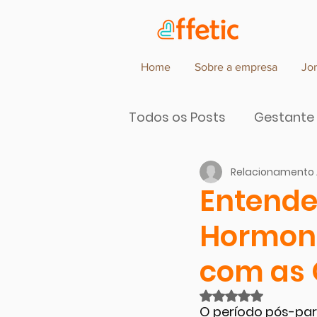
Home
Sobre a empresa
Jo
Todos os Posts
Gestante
Relacionamento 
Parceiros de Cocriação d
Entend
Hormona
com as 
Avaliado com NaN
O período pós-par