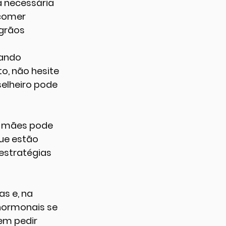
a necessária 
comer 
grãos 
tando 
o, não hesite 
selheiro pode 
a mães pode 
ue estão 
estratégias 
s e, na 
hormonais se 
em pedir 