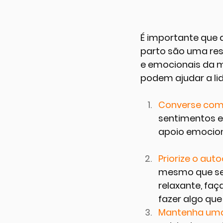
É importante que
parto são uma res
e emocionais da m
podem ajudar a li
Converse com s
sentimentos e
apoio emociona
Priorize o auto
mesmo que sej
relaxante, fa
fazer algo que
Mantenha uma