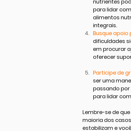
nutrientes pod
para lidar co
alimentos nutr
integrais.
Busque apoio p
dificuldades s
em procurar aj
oferecer supor
Participe de g
ser uma manei
passando por 
para lidar co
Lembre-se de que 
maioria dos casos
estabilizam e voc