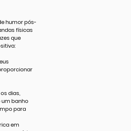
de humor pós-
das físicas 
azes que 
itiva:
eus 
roporcionar 
s dias, 
e um banho 
empo para 
rica em 