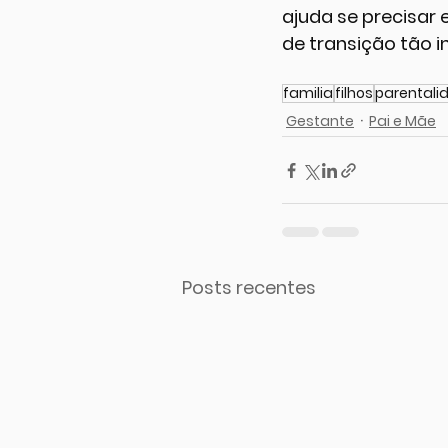
ajuda se precisar
de transição tão 
familia
filhos
parentali
Gestante
Pai e Mãe
Posts recentes