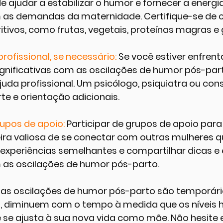
e ajudar a estabilizar o humor e fornecer a energi
m as demandas da maternidade. Certifique-se de 
itivos, como frutas, vegetais, proteínas magras e 
rofissional, se necessário: 
Se você estiver enfren
ignificativas com as oscilações de humor pós-part
uda profissional. Um psicólogo, psiquiatra ou con
te e orientação adicionais.
rupos de apoio: 
Participar de grupos de apoio par
ra valiosa de se conectar com outras mulheres q
experiências semelhantes e compartilhar dicas e 
m as oscilações de humor pós-parto.
as oscilações de humor pós-parto são temporária
, diminuem com o tempo à medida que os níveis 
ê se ajusta à sua nova vida como mãe. Não hesite 