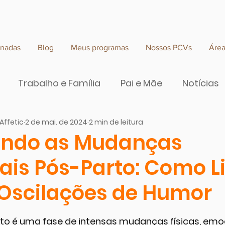
rnadas
Blog
Meus programas
Nossos PCVs
Áre
Trabalho e Família
Pai e Mãe
Notícias
Affetic
2 de mai. de 2024
2 min de leitura
e valor
endo as Mudanças
is Pós-Parto: Como L
Oscilações de Humor
 de 5 estrelas.
to é uma fase de intensas mudanças físicas, emoc