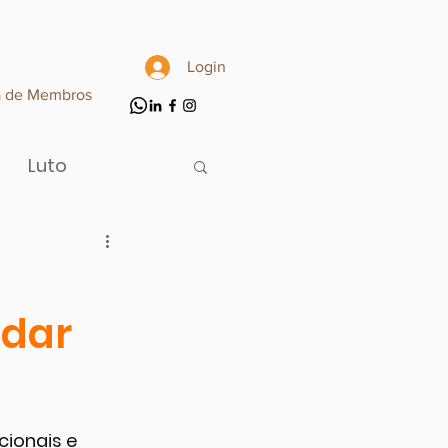
Login
a de Membros
Luto
idar
ionais e 