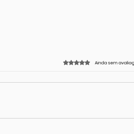
Avaliado com 0 de 5 estrel
Ainda sem avalia
Seu filho está
Con
enfrentando
par
dificuldades na escola?
Descubra como ajudá-