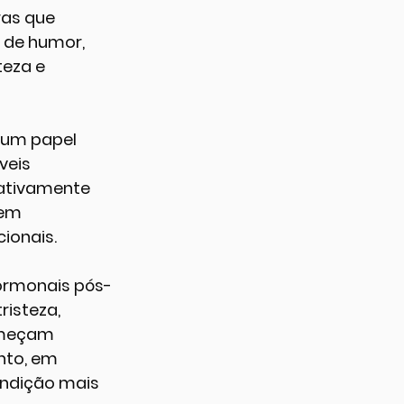
as que 
 de humor, 
eza e 
um papel 
veis 
cativamente 
aem 
ionais.
ormonais pós-
isteza, 
começam 
nto, em 
ondição mais 