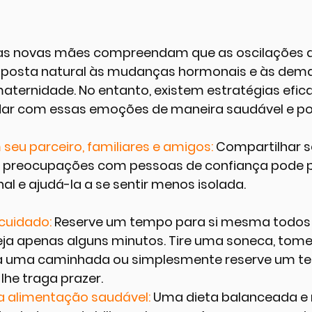
 as novas mães compreendam que as oscilações 
posta natural às mudanças hormonais e às deman
aternidade. No entanto, existem estratégias efic
dar com essas emoções de maneira saudável e pos
eu parceiro, familiares e amigos: 
Compartilhar s
 preocupações com pessoas de confiança pode p
l e ajudá-la a se sentir menos isolada.
cuidado: 
Reserve um tempo para si mesma todos o
a apenas alguns minutos. Tire uma soneca, tom
ça uma caminhada ou simplesmente reserve um t
 lhe traga prazer.
 alimentação saudável:
 Uma dieta balanceada e 