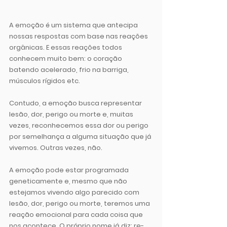
A emoção é um sistema que antecipa 
nossas respostas com base nas reações 
orgânicas. 
E essas reações todos 
conhecem muito bem: o coração 
batendo acelerado, frio na barriga, 
músculos rígidos etc.
Contudo, 
a emoção busca representar 
lesão, dor, perigo ou morte e, muitas 
vezes, reconhecemos essa dor ou perigo 
por semelhança a alguma situação que já 
vivemos
. Outras vezes, não.
A emoção pode estar programada 
geneticamente e, mesmo que não 
estejamos vivendo algo parecido com 
lesão, dor, perigo ou morte, teremos uma 
reação emocional para cada coisa que 
nos acontece. 
O próprio nome já diz: re-