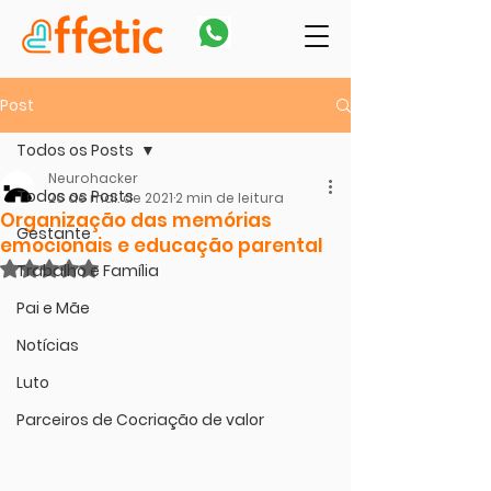
Post
Todos os Posts
Neurohacker
Todos os Posts
26 de mai. de 2021
2 min de leitura
Organização das memórias
Gestante
emocionais e educação parental
Avaliado com NaN de 5 estrelas.
Trabalho e Família
Pai e Mãe
Notícias
Luto
Parceiros de Cocriação de valor