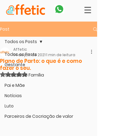
Post
Todos os Posts
Affetic
Todos os Posts
14 de jun. de 2021
1 min de leitura
Plano de Parto: o que é e como
Gestante
fazer o seu.
Avaliado com NaN de 5 estrelas.
Trabalho e Família
Pai e Mãe
Notícias
Luto
Parceiros de Cocriação de valor