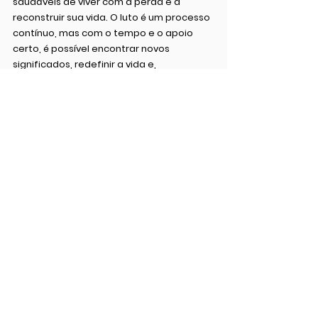
saudáveis de viver com a perda e a 
reconstruir sua vida. O luto é um processo 
contínuo, mas com o tempo e o apoio 
certo, é possível encontrar novos 
significados, redefinir a vida e, 
eventualmente, começar a lembrar do 
ente querido com mais amor e menos dor.
Se você ou alguém que você conhece 
está lutando para lidar com o luto, 
considere a possibilidade de buscar 
ajuda emocional. Identificar os sinais de 
luto complicado e agir rapidamente pode 
ser crucial para evitar que o sofrimento 
emocional se transforme em um 
problema mais grave. Lembre-se de que 
procurar ajuda é um passo importante 
para a cura e para aprender a viver de 
maneira saudável e equilibrada após a 
perda.