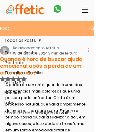
Post
Todos os Posts
Relacionamento Affetic
Todos os Posts
15 de ago. de 2024
3 min de leitura
Quando é hora de buscar ajuda
Gestante
emocional após a perda de um
ente querido?
Trabalho e Família
Avaliado com NaN de 5 estrelas.
Pai e Mãe
A perda de um ente querido é uma das 
experiências mais dolorosas que uma 
Notícias
pessoa pode enfrentar. O luto é um 
Luto
processo natural, que varia amplamente 
de uma pessoa para outra. Embora o 
Parceiros de Cocriação de valor
tempo possa ajudar a suavizar a dor, em 
alguns casos, o luto pode se transformar 
em um fardo emocional difícil de 