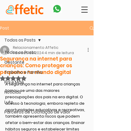
Post
Todos os Posts
Relacionamento Affetic
Todos os Posts
1 de out. de 2024
4 min de leitura
Segurança na internet para
Gestante
crianças: Como proteger os
pequenos no mundo digital
Trabalho e Família
Avaliado com NaN de 5 estrelas.
Pai e Mãe
A segurança na internet para crianças 
tornou-se uma das maiores 
Notícias
preocupações dos pais na era digital. O 
Luto
acesso à tecnologia, embora repleto de 
oportunidades educativas e recreativas, 
Parceiros de Cocriação de valor
também apresenta riscos que podem 
afetar o bem-estar das crianças. Ensinar 
hábitos seguros e estabelecer limites 