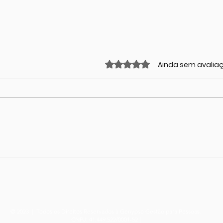
Avaliado com 0 de 5 estrel
Ainda sem avalia
Valsa Noturna do Bebê
O q
sobr
e a
seus
© 2023 | Todos os Direitos Reservados à Genypso Gestão para Pessoas.
CNPJ: 41.449.522/0001-52 |