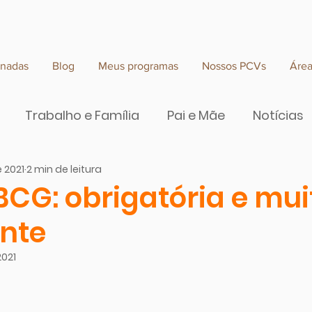
rnadas
Blog
Meus programas
Nossos PCVs
Áre
Trabalho e Família
Pai e Mãe
Notícias
e 2021
2 min de leitura
e valor
BCG: obrigatória e mui
nte
2021
 de 5 estrelas.