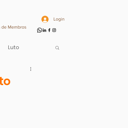
Login
a de Membros
Luto
to