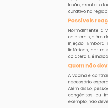
lesão, manter o lo
curativo na região
Possíveis reaç
Normalmente a va
colaterais, além d
injeção. Embora 
linfáticos, dor mu
colaterais, é indic
Quem não dev
A vacina é contr
necessário espera
Além disso, pess
congênitas ou im
exemplo, não deve