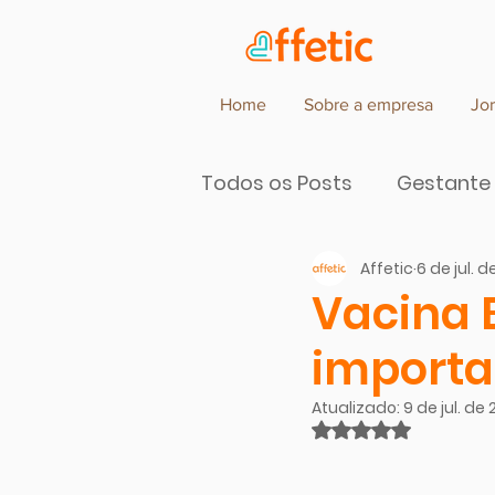
Home
Sobre a empresa
Jo
Todos os Posts
Gestante
Affetic
6 de jul. d
Parceiros de Cocriação d
Vacina 
importa
Atualizado:
9 de jul. de 
Avaliado com NaN