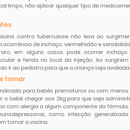
cal limpo, não aplicar qualquer tipo de medicamen
.
ões 
cina contra tuberculose não leva ao surgiment
a ocorrência de inchaço, vermelhidão e sensibilida
raro, em alguns casos pode ocorrer inchaço 
scular e ferida no local da injeção. Ao surgirem 
ado ir ao pediatra para que a criança seja avaliada
e tomar
aindicada para bebês prematuros ou com menos d
r o bebê chegar aos 2kg para que seja administr
oas com alergia a algum componente da fórmula,
unodepressoras, como infecção generalizada 
m tomar a vacina.