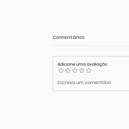
Comentários
Adicione uma avaliação
O corpo fala antes das
Escreva um comentário
palavras. Você tem
escutado?