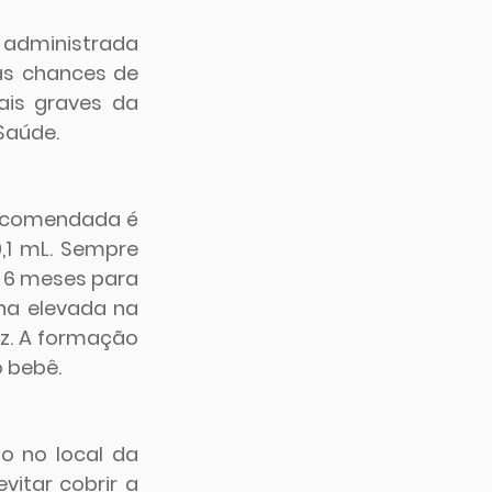
 administrada 
s chances de 
is graves da 
Saúde.
recomendada é 
1 mL. Sempre 
a 6 meses para 
a elevada na 
z. A formação 
o bebê.
 no local da 
itar cobrir a 