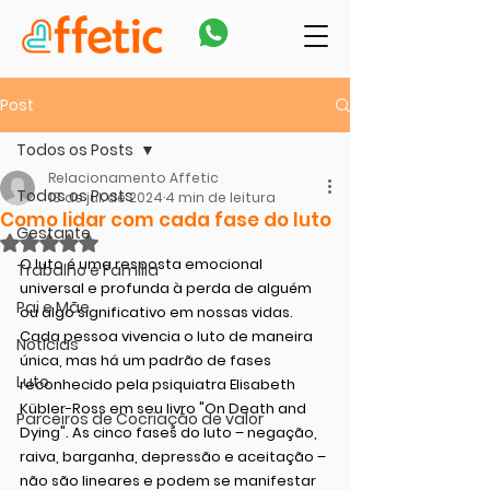
Post
Todos os Posts
Relacionamento Affetic
Todos os Posts
18 de jul. de 2024
4 min de leitura
Como lidar com cada fase do luto
Gestante
Avaliado com NaN de 5 estrelas.
O luto é uma resposta emocional 
Trabalho e Família
universal e profunda à perda de alguém 
Pai e Mãe
ou algo significativo em nossas vidas. 
Cada pessoa vivencia o luto de maneira 
Notícias
única, mas há um padrão de fases 
Luto
reconhecido pela psiquiatra Elisabeth 
Kübler-Ross em seu livro "On Death and 
Parceiros de Cocriação de valor
Dying". As cinco fases do luto – negação, 
raiva, barganha, depressão e aceitação – 
não são lineares e podem se manifestar 