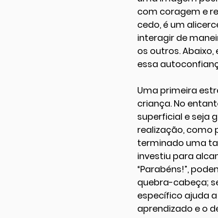
com coragem e res
cedo, é um alicerc
interagir de mane
os outros. Abaixo,
essa autoconfianç
Uma primeira estr
criança. No entan
superficial e seja
realização, como 
terminado uma tare
investiu para alca
“Parabéns!”, podem
quebra-cabeça; seu
específico ajuda a
aprendizado e o d