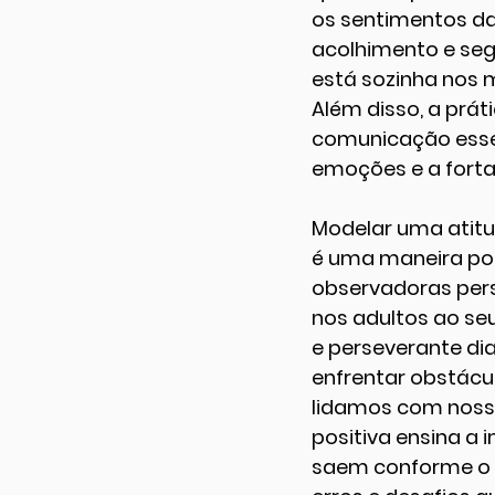
os sentimentos da 
acolhimento e seg
está sozinha nos 
Além disso, a prát
comunicação essen
emoções e a fortal
Modelar uma atitud
é uma maneira pod
observadoras per
nos adultos ao se
e perseverante di
enfrentar obstácu
lidamos com nosso
positiva ensina a
saem conforme o e