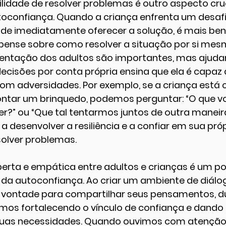
lidade de resolver problemas é outro aspecto cruc
oconfiança. Quando a criança enfrenta um desaf
 de imediatamente oferecer a solução, é mais ben
 pense sobre como resolver a situação por si mesm
ientação dos adultos são importantes, mas ajudar
 decisões por conta própria ensina que ela é capaz
com adversidades. Por exemplo, se a criança está
ntar um brinquedo, podemos perguntar: “O que v
er?” ou “Que tal tentarmos juntos de outra maneir
a desenvolver a resiliência e a confiar em sua próp
olver problemas.
rta e empática entre adultos e crianças é um po
 da autoconfiança. Ao criar um ambiente de diálo
à vontade para compartilhar seus pensamentos, dú
mos fortalecendo o vínculo de confiança e dando
 suas necessidades. Quando ouvimos com atenção