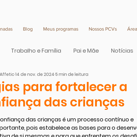
rnadas
Blog
Meus programas
Nossos PCVs
Áre
Trabalho e Família
Pai e Mãe
Notícias
Affetic
14 de nov. de 2024
5 min de leitura
e valor
ias para fortalecer a
fiança das crianças
 de 5 estrelas.
confiança das crianças é um processo contínuo e 
rtante, pois estabelece as bases para o desenv
va de si mesmas e para que enfrentem os desafi