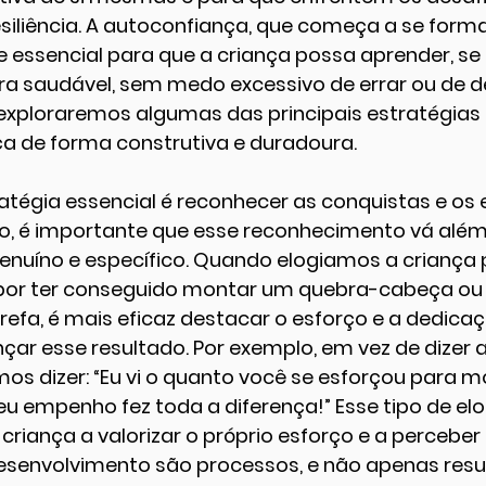
iliência. A autoconfiança, que começa a se forma
e essencial para que a criança possa aprender, se 
ira saudável, sem medo excessivo de errar ou de 
 exploraremos algumas das principais estratégias p
a de forma construtiva e duradoura.
atégia essencial é reconhecer as conquistas e os 
to, é importante que esse reconhecimento vá além 
 genuíno e específico. Quando elogiamos a criança
por ter conseguido montar um quebra-cabeça ou p
fa, é mais eficaz destacar o esforço e a dedicaç
nçar esse resultado. Por exemplo, em vez de dizer 
os dizer: “Eu vi o quanto você se esforçou para m
 empenho fez toda a diferença!” Esse tipo de elo
 criança a valorizar o próprio esforço e a perceber
esenvolvimento são processos, e não apenas resul