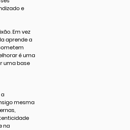
ses 
ndizado e 
xão. Em vez 
la aprende a 
s cometem 
lhorar é uma 
ir uma base 
 a 
consigo mesma 
ernas, 
enticidade 
e na 