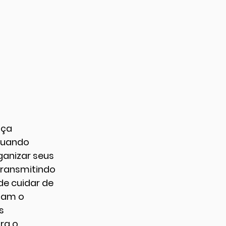
nça 
Quando 
anizar seus 
transmitindo 
e cuidar de 
çam o 
s 
ra o 