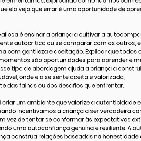
que enfrentamos, explicando como lidamos com es
e ela veja que errar é uma oportunidade de apre
iosa é ensinar a criança a cultivar a autocompai
ente autocrítica ou se comparar com os outros, e
ma com gentileza e aceitação. Explicar que todo
 momentos são oportunidades para aprender e me
 Esse tipo de abordagem ajuda a criança a constru
ável, onde ela se sente aceita e valorizada, 
 das falhas ou dos desafios que enfrentar.
al criar um ambiente que valorize a autenticidade e
Quando incentivamos a criança a ser verdadeira 
m vez de tentar se conformar às expectativas ext
o uma autoconfiança genuína e resiliente. A aut
ança construa relações baseadas na honestidade 