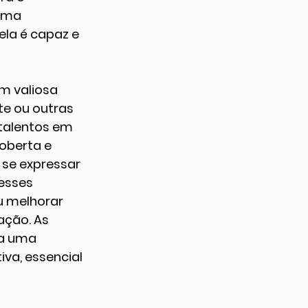
uma 
la é capaz e 
m valiosa 
te ou outras 
talentos em 
oberta e 
 se expressar 
esses 
u melhorar 
ção. As 
a uma 
va, essencial 