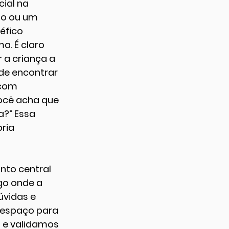
ial na 
io ou um 
éfico 
a. É claro 
 a criança a 
 de encontrar 
 com 
ocê acha que 
a?” Essa 
ria 
nto central 
go onde a 
vidas e 
 espaço para 
 e validamos 