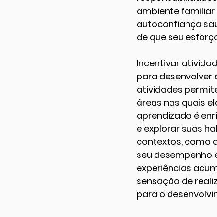
ambiente familiar 
autoconfiança sau
de que seu esforço
Incentivar ativida
para desenvolver a
atividades permit
áreas nas quais el
aprendizado é enr
e explorar suas ha
contextos, como a
seu desempenho em
experiências acum
sensação de realiz
para o desenvolvi