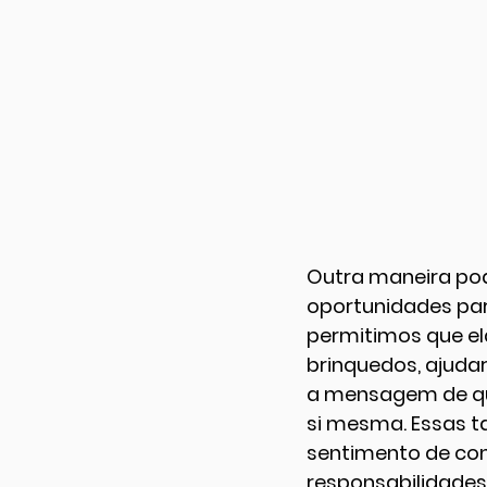
Outra maneira pod
oportunidades pa
permitimos que el
brinquedos, ajuda
a mensagem de que
si mesma. Essas 
sentimento de com
responsabilidades,