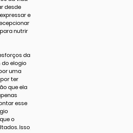
r desde 
expressar e 
decepcionar 
ara nutrir 
esforços da 
do elogio 
 por uma 
or ter 
ão que ela 
apenas 
ontar esse 
gio 
 que o 
tados. Isso 