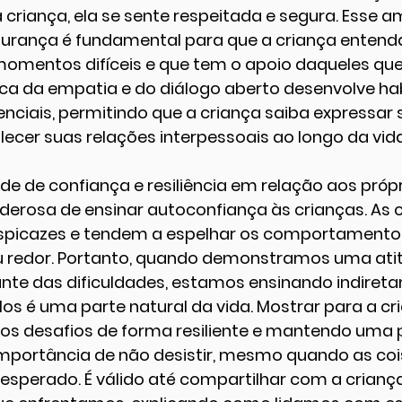
criança, ela se sente respeitada e segura. Esse a
urança é fundamental para que a criança entend
momentos difíceis e que tem o apoio daqueles que
ica da empatia e do diálogo aberto desenvolve hab
ciais, permitindo que a criança saiba expressar 
ecer suas relações interpessoais ao longo da vida
e de confiança e resiliência em relação aos própr
erosa de ensinar autoconfiança às crianças. As c
spicazes e tendem a espelhar os comportamento
u redor. Portanto, quando demonstramos uma atit
ante das dificuldades, estamos ensinando indiret
los é uma parte natural da vida. Mostrar para a c
s desafios de forma resiliente e mantendo uma 
 importância de não desistir, mesmo quando as coi
sperado. É válido até compartilhar com a criança