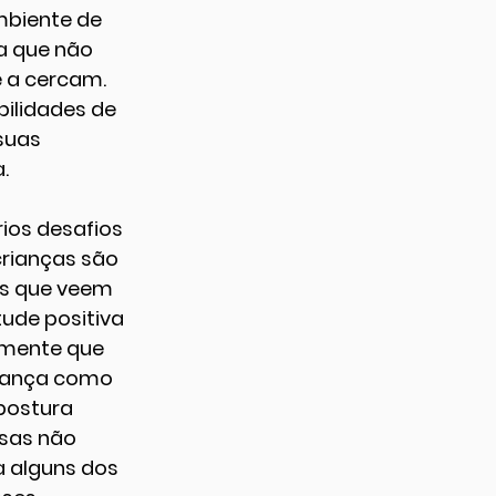
mbiente de 
a que não 
 a cercam. 
ilidades de 
suas 
.
ios desafios 
rianças são 
s que veem 
ude positiva 
amente que 
riança como 
postura 
sas não 
 alguns dos 