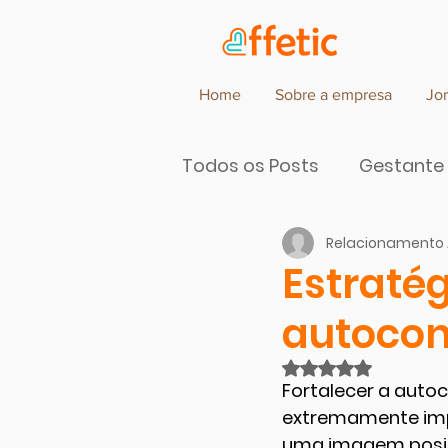
Home
Sobre a empresa
Jo
Todos os Posts
Gestante
Relacionamento 
Parceiros de Cocriação d
Estratég
autocon
Avaliado com NaN
Fortalecer a auto
extremamente impo
uma imagem positi