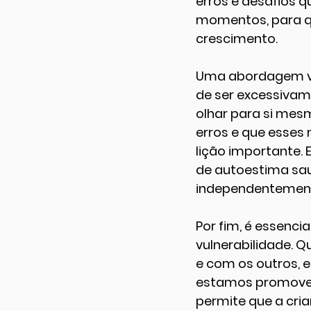
erros e desafios 
momentos, para qu
crescimento.
Uma abordagem val
de ser excessivam
olhar para si mes
erros e que esses
lição importante.
de autoestima saud
independentemente
Por fim, é essenci
vulnerabilidade. 
e com os outros, e
estamos promovend
permite que a cri