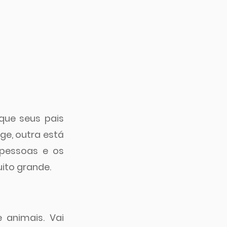
que seus pais 
e, outra está 
 pessoas e os 
uito grande.
animais. Vai 