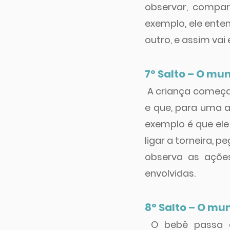
observar, compara
exemplo, ele ente
outro, e assim vai
7° Salto – O m
A criança começa
e que, para uma a
exemplo é que ele
ligar a torneira, p
observa as açõe
envolvidas.
8° Salto – O m
O bebê passa a