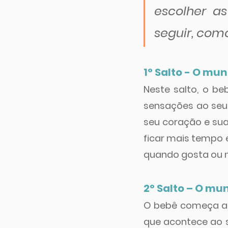
escolher as
seguir, com
1° Salto - O m
Neste salto, o b
sensações ao seu 
seu coração e sua
ficar mais tempo e
quando gosta ou n
2° Salto – O mu
O bebê começa a 
que acontece ao s