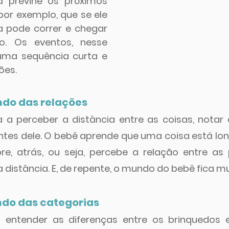
á previne os próximos 
por exemplo, que se ele 
a pode correr e chegar 
o. Os eventos, nesse 
 uma sequência curta e 
ões.
ndo das relações
a perceber a distância entre as coisas, notar 
ntes dele. O bebê aprende que uma coisa está long
bre, atrás, ou seja, percebe a relação entre as
 a distância. E, de repente, o mundo do bebê fica m
ndo das categorias
entender as diferenças entre os brinquedos e 