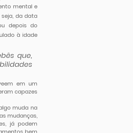
ento mental e 
seja, da data 
ou depois do 
lado à idade 
bês que, 
ilidades 
 veem em um 
 eram capazes 
 algo muda na 
sas mudanças, 
es, já podem 
amentos bem 