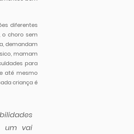
es diferentes 
e, o choro sem 
da, demandam 
ísico, mamam 
uldades para 
 e até mesmo 
ada criança é 
lidades 
 um vai 