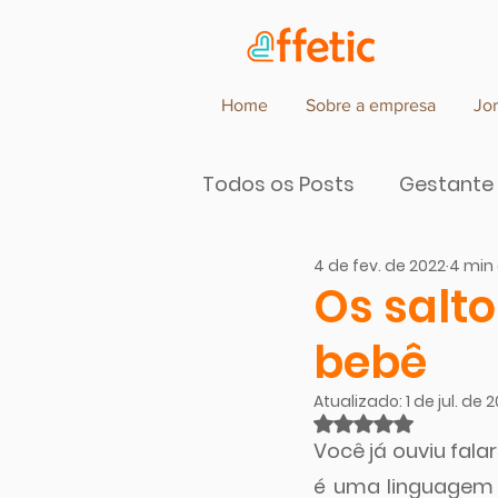
Home
Sobre a empresa
Jo
Todos os Posts
Gestante
4 de fev. de 2022
4 min 
Parceiros de Cocriação d
Os salt
bebê
Atualizado:
1 de jul. de 
Avaliado com NaN
Você já ouviu fala
é uma linguagem 