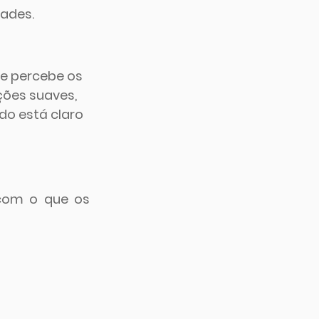
dades.
e percebe os 
ões suaves, 
o está claro 
om o que os 