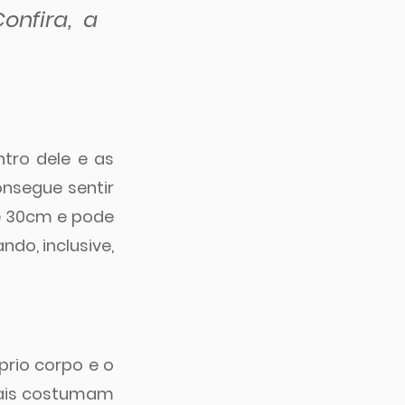
nfira, a 
ro dele e as 
nsegue sentir 
 30cm e pode 
o, inclusive, 
io corpo e o 
pais costumam 