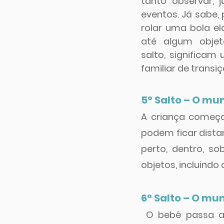
tanto observar, j
eventos. Já sabe, 
rolar uma bola el
até algum objet
salto, significam
familiar de transiç
5° Salto – O mu
A criança começa 
podem ficar dista
perto, dentro, so
objetos, incluindo
6° Salto – O mu
O bebê passa a 