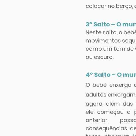
colocar no berço, 
3° Salto – O mu
Neste salto, o be
movimentos sequen
como um tom de vo
ou escuro.
4° Salto – O mu
O bebê enxerga 
adultos enxergam.
agora, além das 
ele começou a p
anterior, pa
consequências d