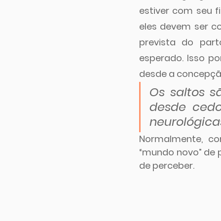
estiver com seu f
eles devem ser co
prevista do par
esperado. Isso p
desde a concepçã
Os saltos s
desde cedo
neurológicas
Normalmente, c
“mundo novo” de p
de perceber. 