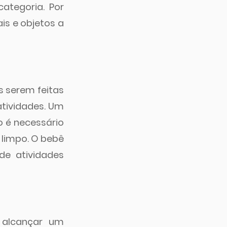
tegoria. Por 
s e objetos a 
 serem feitas 
tividades. Um 
 é necessário 
 limpo. O bebê 
e atividades 
alcançar um 