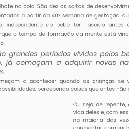
ilhote no colo. São dez os saltos de desenvolvim
ntados a partir da 40° semana de gestação, ou 
to, independente do bebê ter nascido antes 
orque o tempo de formação da mente está vincu
o.
ão grandes períodos vividos pelos be
, já começam a adquirir novas hab
. 
omeçam a acontecer quando as crianças se
ossibilidades, percebendo coisas que antes não
Ou seja, de repente,
vida deles e, com es
na maioria das vez
apresentar comport