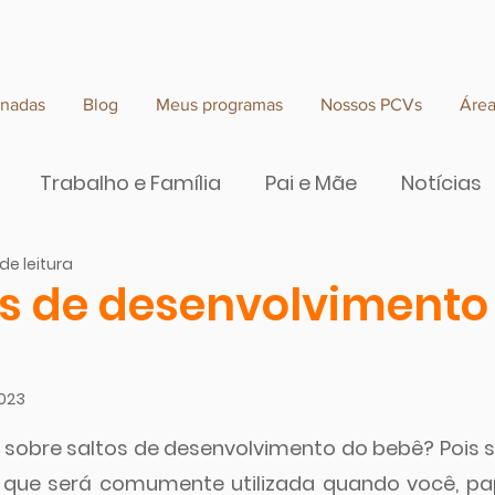
rnadas
Blog
Meus programas
Nossos PCVs
Áre
Trabalho e Família
Pai e Mãe
Notícias
de leitura
e valor
os de desenvolvimento
2023
 de 5 estrelas.
r sobre saltos de desenvolvimento do bebê? Pois s
que será comumente utilizada quando você, pa