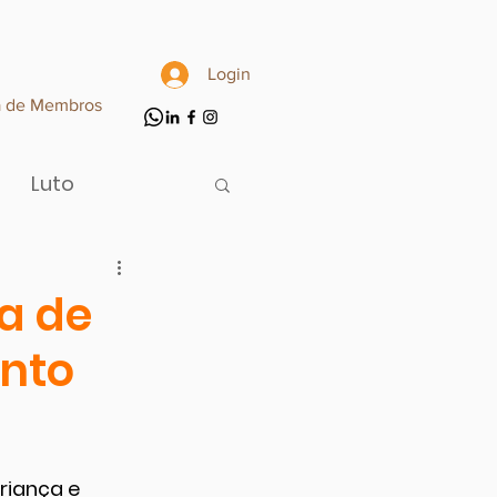
Login
a de Membros
Luto
a de
nto
riança e 