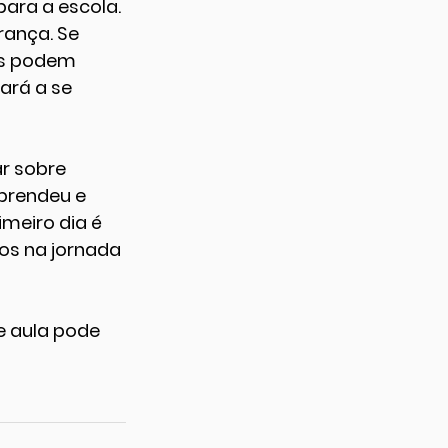
ara a escola. 
ança. Se 
es podem 
rá a se 
r sobre 
prendeu e 
meiro dia é 
s na jornada 
e aula pode 