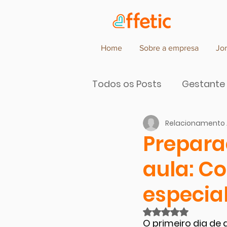
Home
Sobre a empresa
Jo
Todos os Posts
Gestante
Relacionamento 
Parceiros de Cocriação d
Prepara
aula: C
especia
Avaliado com NaN
O primeiro dia de 