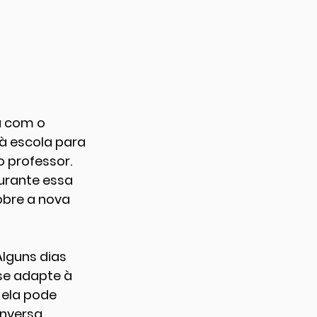
a com o 
à escola para 
o professor. 
urante essa 
obre a nova 
lguns dias 
se adapte à 
 ela pode 
nversa 