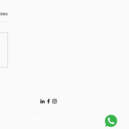
as.
ções
heça essas dicas
a viagens em família!
12-9795 | Fale com a gente
ola@affetic.com.br
luções