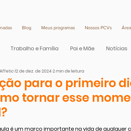
rnadas
Blog
Meus programas
Nossos PCVs
Áre
Trabalho e Família
Pai e Mãe
Notícias
Affetic
12 de dez. de 2024
2 min de leitura
e valor
ção para o primeiro di
omo tornar esse mome
l?
 de 5 estrelas.
aula é um marco importante na vida de qualquer c