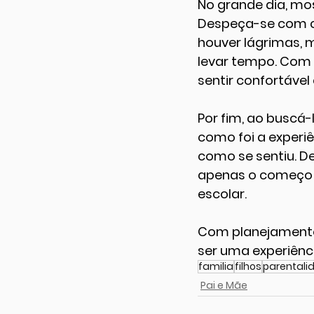
No grande dia, mos
Despeça-se com ca
houver lágrimas,
levar tempo. Com 
sentir confortável
Por fim, ao buscá-
como foi a experiê
como se sentiu. De
apenas o começo 
escolar.
Com planejamento,
ser uma experiênci
familia
filhos
parentali
Pai e Mãe