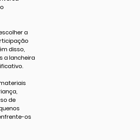
o 
escolher a 
rticipação 
m disso, 
 a lancheira 
icativo.
materiais 
iança, 
so de 
equenos 
enfrente-os 