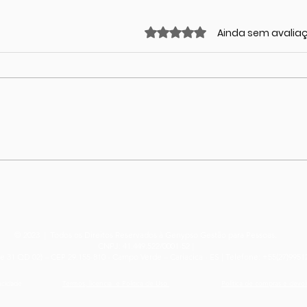
Avaliado com 0 de 5 estrel
Ainda sem avalia
Seu filho está
Con
enfrentando
par
dificuldades na escola?
Descubra como ajudá-
lo!
© 2023 | Todos os Direitos Reservados à Genypso Gestão para Pessoas.
CNPJ: 41.449.522/0001-52 |
ote 31 QD 02) – CEP 29.155-810 - Campo Verde – Cariacica - ES | Telefone: +55(27)995
vacidade
Termos, licencia e Política de Uso
Política de compras e devo