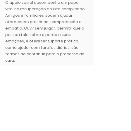
O apoio social desempenha um papel 
vital na recuperação do luto complicado. 
Amigos e familiares podem ajudar 
oferecendo presença, compreensão e 
empatia. Ouvir sem julgar, permitir que a 
pessoa fale sobre a perda e suas 
emoções, e oferecer suporte prático, 
como ajudar com tarefas diárias, são 
formas de contribuir para o processo de 
cura.
No entanto, é importante que o apoio 
seja contínuo e não apenas nas primeiras 
semanas após a perda. O luto é um 
processo longo, e a necessidade de 
apoio pode persistir por meses ou até 
anos. Oferecer um ombro amigo, lembrar 
de datas significativas relacionadas à 
pessoa falecida, e estar disponível para 
conversar sempre que necessário são 