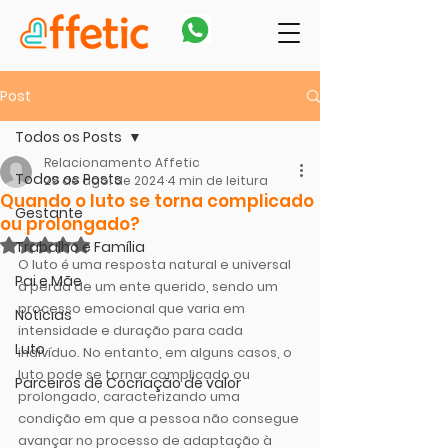
Post
Todos os Posts
Relacionamento Affetic
Todos os Posts
29 de ago. de 2024
4 min de leitura
Quando o luto se torna complicado
Gestante
ou prolongado?
Avaliado com NaN de 5 estrelas.
Trabalho e Família
O luto é uma resposta natural e universal 
Pai e Mãe
à perda de um ente querido, sendo um 
processo emocional que varia em 
Notícias
intensidade e duração para cada 
Luto
indivíduo. No entanto, em alguns casos, o 
luto pode se tornar complicado ou 
Parceiros de Cocriação de valor
prolongado, caracterizando uma 
condição em que a pessoa não consegue 
avançar no processo de adaptação à 