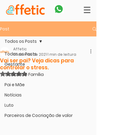
Post
Todos os Posts
Affetic
Todos os Posts
17 de mai. de 2021
1 min de leitura
Vai ser pai? Veja dicas para
Gestante
controlar o stress.
Avaliado com NaN de 5 estrelas.
Trabalho e Família
Pai e Mãe
Notícias
Luto
Parceiros de Cocriação de valor