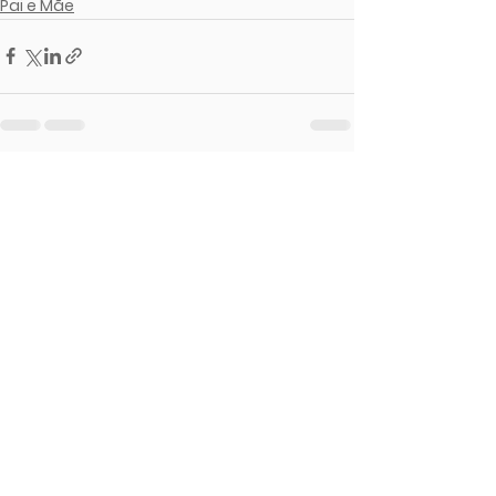
Pai e Mãe
Ver tudo
Posts recentes