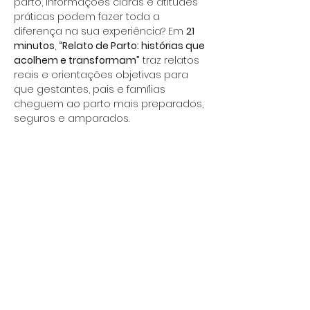
parto, informações claras e atitudes 
práticas podem fazer toda a 
diferença na sua experiência? Em 
21 
minutos
, 
“Relato de Parto: histórias que 
acolhem e transformam”
 traz relatos 
reais e orientações objetivas para 
que gestantes, pais e famílias 
cheguem ao parto mais preparados, 
seguros e amparados.
Vamos abordar o que esperar na 
hora do parto, como dialogar com a 
equipe de saúde, como planejar 
preferências pessoais (birth plan) e 
onde buscar suporte quando 
necessário — tudo de forma prática, 
acolhedora e sem jargões. A ideia é 
oferecer ferramentas simples para 
preservar sua saúde, bem-estar e 
dignidade, transformando 
informação em tranquilidade.